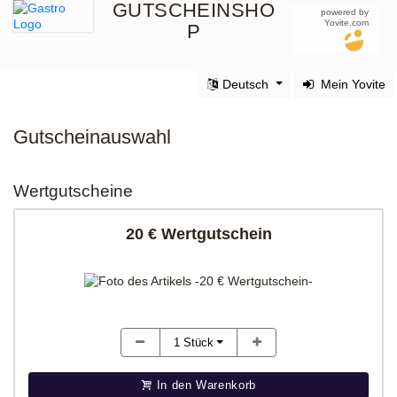
GUTSCHEINSHO
powered by
Yovite.com
P
Deutsch
Mein Yovite
Gutscheinauswahl
Wertgutscheine
20 € Wertgutschein
1
Stück
In den Warenkorb