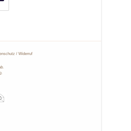
enschutz
/
Widerruf
ab.
b
.