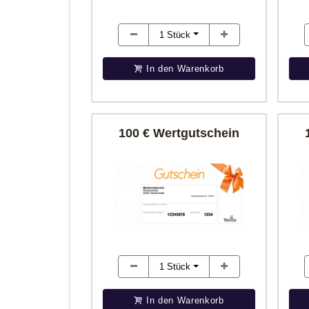
1
Stück
In den Warenkorb
100 € Wertgutschein
1
Stück
In den Warenkorb