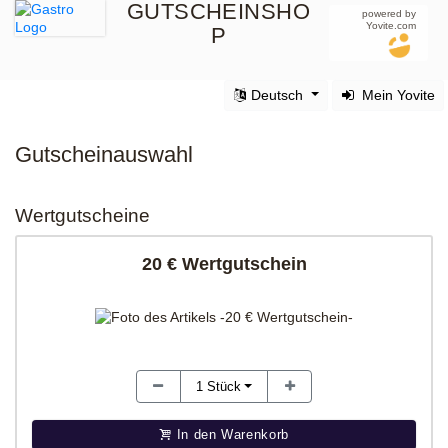
GUTSCHEINSHO
powered by
Yovite.com
P
Deutsch
Mein Yovite
Gutscheinauswahl
Wertgutscheine
20 € Wertgutschein
1
Stück
In den Warenkorb