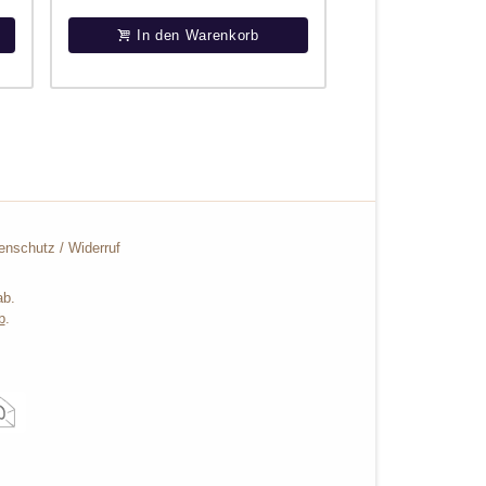
In den Warenkorb
enschutz
/
Widerruf
ab.
b
.