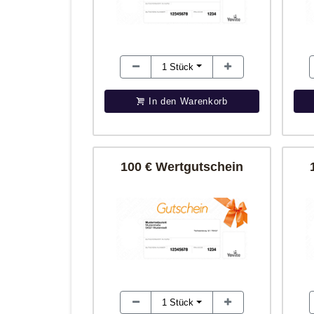
1
Stück
In den Warenkorb
100 € Wertgutschein
1
Stück