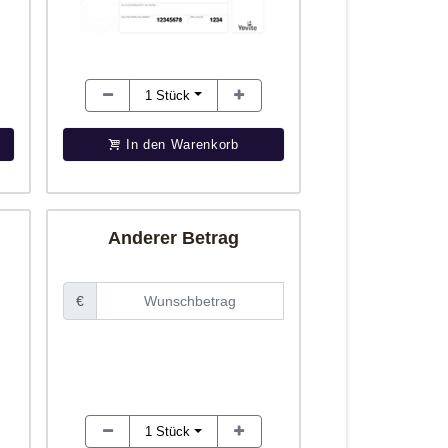
1
Stück
In den Warenkorb
Anderer Betrag
€
1
Stück