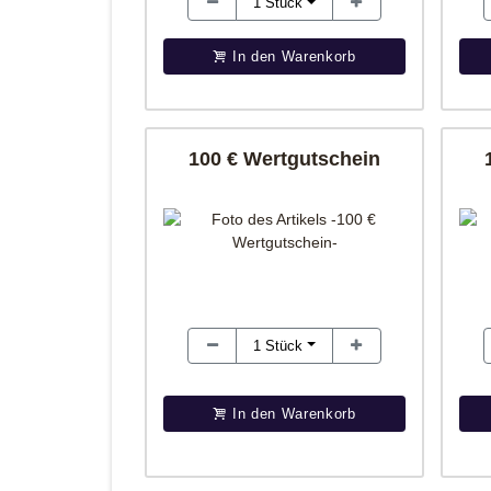
1
Stück
In den Warenkorb
100 € Wertgutschein
1
Stück
In den Warenkorb