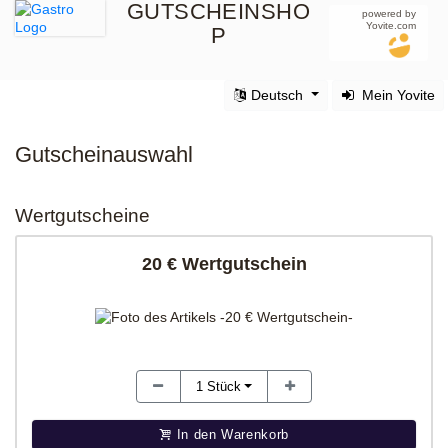
GUTSCHEINSHO
powered by
Yovite.com
P
Deutsch
Mein Yovite
Gutscheinauswahl
Wertgutscheine
20 € Wertgutschein
1
Stück
In den Warenkorb