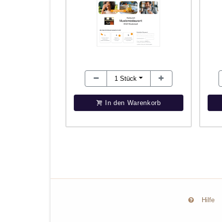
1
Stück
In den Warenkorb
Hilfe