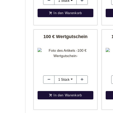
1
Stück
In den Warenkorb
100 € Wertgutschein
1
Stück
In den Warenkorb