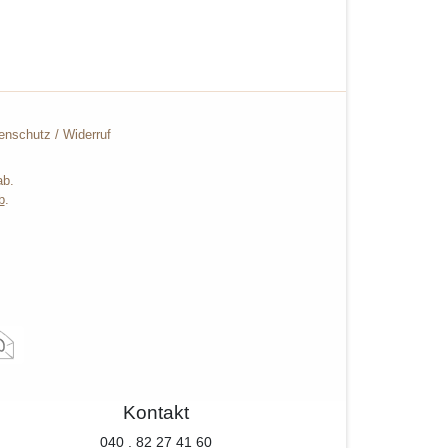
enschutz
/
Widerruf
ab.
b
.
Kontakt
040 . 82 27 41 60